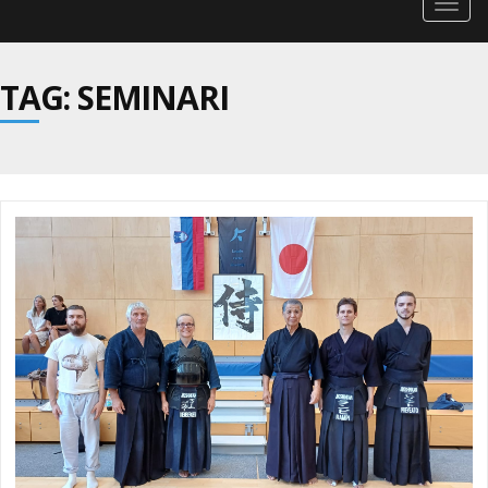
Togg
navig
TAG: SEMINARI