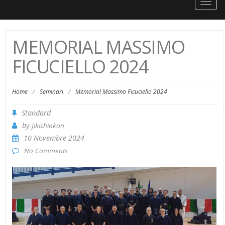
Togg
navig
MEMORIAL MASSIMO
FICUCIELLO 2024
Home
/
Seminari
/
Memorial Massimo Ficuciello 2024
Standard
by
Jikishinkan
10 Novembre 2024
No Comments