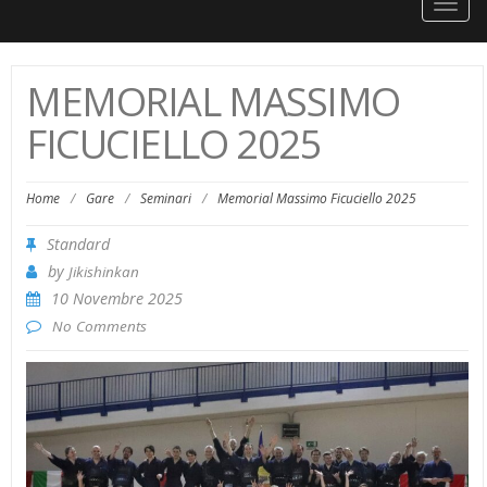
Togg
navig
MEMORIAL MASSIMO
FICUCIELLO 2025
Home
/
Gare
/
Seminari
/
Memorial Massimo Ficuciello 2025
Standard
by
Jikishinkan
10 Novembre 2025
No Comments