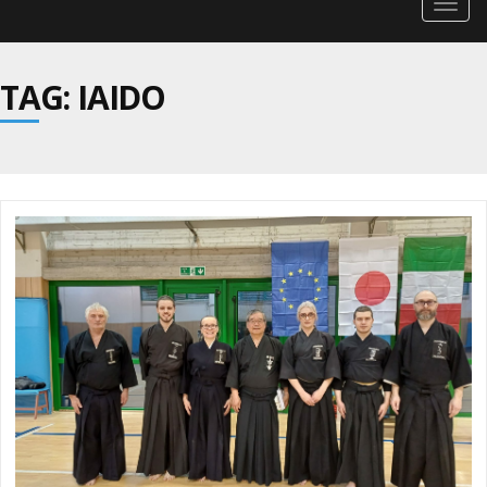
Togg
navig
TAG: IAIDO